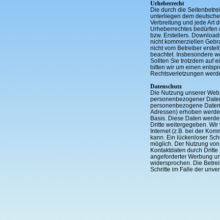
Urheberrecht
Die durch die Seitenbetrei
unterliegen dem deutschen
Verbreitung und jede Art
Urheberrechtes bedürfen d
bzw. Erstellers. Downloads
nicht kommerziellen Gebrau
nicht vom Betreiber erstel
beachtet. Insbesondere we
Sollten Sie trotzdem auf
bitten wir um einen ents
Rechtsverletzungen werde
Datenschutz
Die Nutzung unserer Webs
personenbezogener Daten 
personenbezogene Daten (
Adressen) erhoben werden, 
Basis. Diese Daten werde
Dritte weitergegeben. Wir
Internet (z.B. bei der Ko
kann. Ein lückenloser Schu
möglich. Der Nutzung von
Kontaktdaten durch Dritte
angeforderter Werbung und
widersprochen. Die Betrei
Schritte im Falle der un