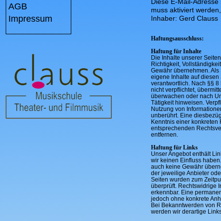
Diese E-Mail-Adresse 
AGB
muss aktiviert werden
Impressum
Inhaber: Gerd Clauss
Haftungsausschluss:
Haftung für Inhalte
Die Inhalte unserer Seiten 
Richtigkeit, Vollständigkei
Gewähr übernehmen. Als D
eigene Inhalte auf diese
verantwortlich. Nach §§ 8
nicht verpflichtet, übermi
überwachen oder nach Ums
Tätigkeit hinweisen. Verp
Nutzung von Informatione
unberührt. Eine diesbezüg
Kenntnis einer konkreten
entsprechenden Rechtsve
entfernen.
Haftung für Links
Unser Angebot enthält Link
wir keinen Einfluss haben
auch keine Gewähr überneh
der jeweilige Anbieter ode
Seiten wurden zum Zeitpu
überprüft. Rechtswidrige 
erkennbar. Eine permanente
jedoch ohne konkrete Anha
Bei Bekanntwerden von R
werden wir derartige Lin